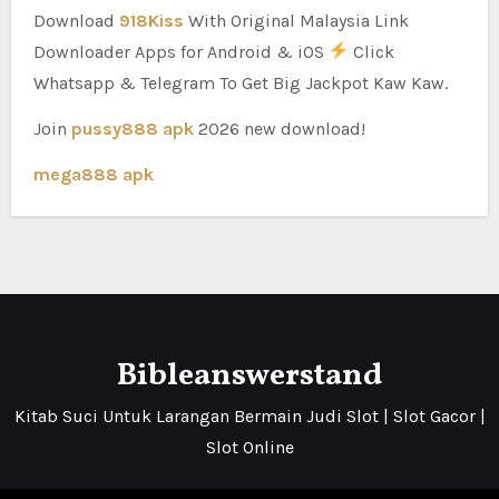
Download
918Kiss
With Original Malaysia Link
Downloader Apps for Android & iOS
Click
Whatsapp & Telegram To Get Big Jackpot Kaw Kaw.
Join
pussy888 apk
2026 new download!
mega888 apk
Bibleanswerstand
Kitab Suci Untuk Larangan Bermain Judi Slot | Slot Gacor |
Slot Online